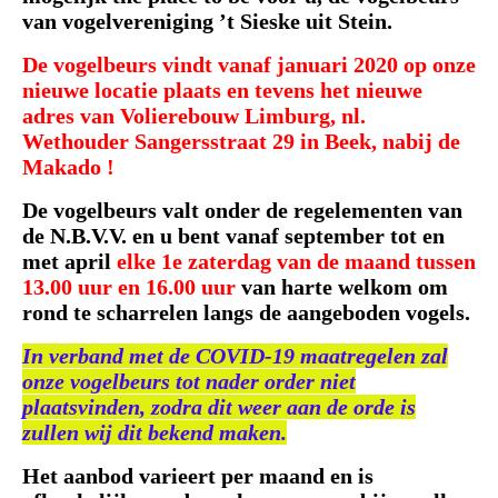
van vogelvereniging ’t Sieske uit Stein
.
De vogelbeurs vindt vanaf januari 2020 op onze
nieuwe locatie plaats en tevens het nieuwe
adres van Volierebouw Limburg, nl.
Wethouder Sangersstraat 29 in Beek, nabij de
Makado !
De vogelbeurs valt onder de regelementen van
de N.B.V.V. en u bent vanaf september tot en
met april
elke 1e zaterdag van de maand tussen
13.00 uur en 16.00 uur
van harte welkom om
rond te scharrelen langs de aangeboden vogels.
In verband met de COVID-19 maatregelen zal
onze vogelbeurs tot nader order niet
plaatsvinden, zodra dit weer aan de orde is
zullen wij dit bekend maken.
Het aanbod varieert per maand en is