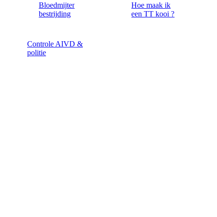
Bloedmijten
Hoe maak ik
bestrijding
een TT kooi ?
Controle AIVD &
politie