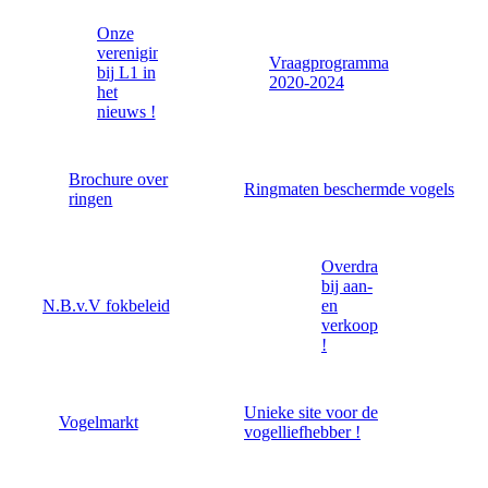
Onze
vereniging
Vraagprogramma
bij L1 in
2020-2024
het
nieuws !
Brochure over
Ringmaten beschermde vogels
ringen
Overdrachtsverklaring
bij aan-
N.B.v.V fokbeleid
en
verkoop
!
Unieke site voor de
Vogelmarkt
vogelliefhebber !