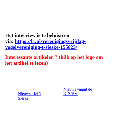
Het interview is te beluistren
via:
https://l1.nl/verenigingsvrijdag-
vogelvereniging-t-sieske-155823/
Interessante artikelen ?
(klik op het logo om
het artikel te lezen)
Nieuws vanuit de
Nieuwsbrief 't
N.B.V.v.
Sieske