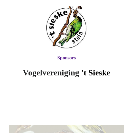
Sponsors
Vogelvereniging
't Si
eske