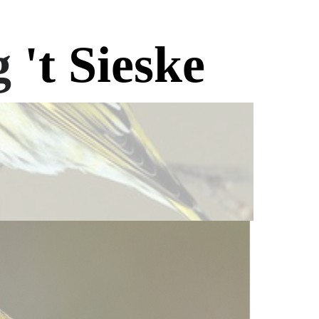
g
't Si
eske