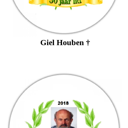
Giel Houben †